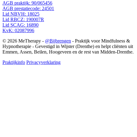
AGB praktijk: 90/065456
AGB prestatiecode: 24501
Lid NBVH: 18025
Lid RBCZ: 190007R
Lid SCAG: 16890
KvK: 02087996
© 2026 MeTherapy -
@Bijbrengen
- Praktijk voor Mindfulness &
Hypnotherapie - Gevestigd in Wijster (Drenthe) en helpt cliënten uit
Emmen, Assen, Beilen, Hoogeveen en de rest van Midden-Drenthe.
Praktijkinfo
Privacyverklaring